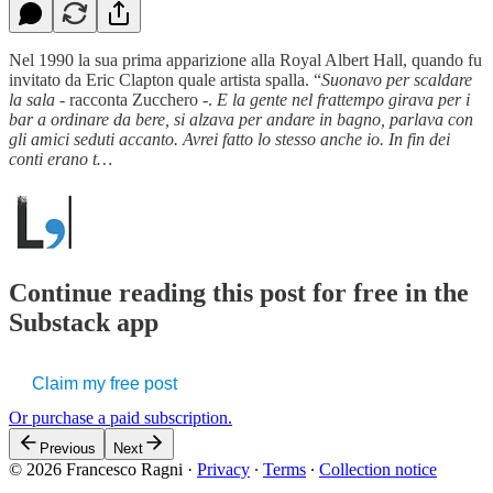
Nel 1990 la sua prima apparizione alla Royal Albert Hall, quando fu
invitato da Eric Clapton quale artista spalla. “
Suonavo per scaldare
la sala
- racconta Zucchero -.
E la gente nel frattempo girava per i
bar a ordinare da bere, si alzava per andare in bagno, parlava con
gli amici seduti accanto. Avrei fatto lo stesso anche io. In fin dei
conti erano t…
Continue reading this post for free in the
Substack app
Claim my free post
Or purchase a paid subscription.
Previous
Next
© 2026 Francesco Ragni
·
Privacy
∙
Terms
∙
Collection notice