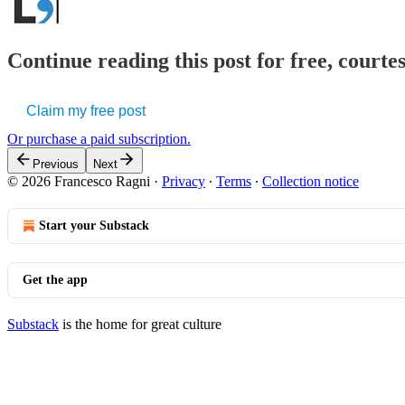
Continue reading this post for free, courtes
Claim my free post
Or purchase a paid subscription.
Previous
Next
© 2026 Francesco Ragni
·
Privacy
∙
Terms
∙
Collection notice
Start your Substack
Get the app
Substack
is the home for great culture