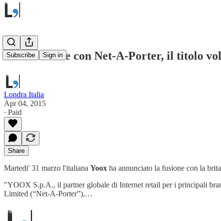
Yoox si fonde con Net-A-Porter, il titolo vo
Subscribe
Sign in
Londra Italia
Apr 04, 2015
∙ Paid
Share
Martedi' 31 marzo l'italiana
Yoox
ha annunciato la fusione con la brit
"YOOX S.p.A., il partner globale di Internet retail per i principali 
Limited (“Net-A-Porter”),…