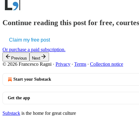
Continue reading this post for free, courtes
Claim my free post
Or purchase a paid subscription.
Previous
Next
© 2026 Francesco Ragni
·
Privacy
∙
Terms
∙
Collection notice
Start your Substack
Get the app
Substack
is the home for great culture