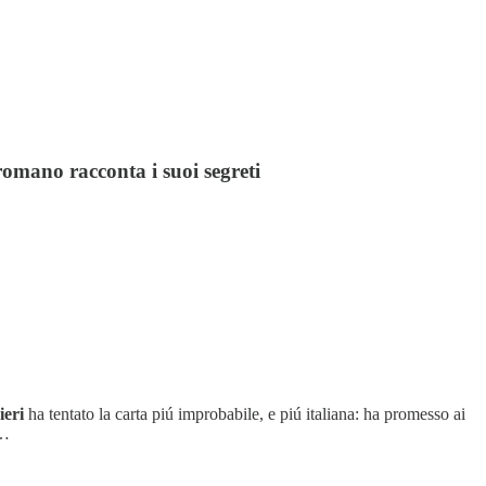
romano racconta i suoi segreti
ieri
ha tentato la carta piú improbabile, e piú italiana: ha promesso ai
P…