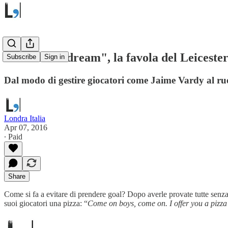
"We do not dream", la favola del Leicester
Subscribe
Sign in
Dal modo di gestire giocatori come Jaime Vardy al ruo
Londra Italia
Apr 07, 2016
∙ Paid
Share
Come si fa a evitare di prendere goal? Dopo averle provate tutte senz
suoi giocatori una pizza: “
Come on boys, come on. I offer you a pizza 