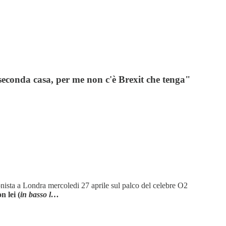
seconda casa, per me non c'è Brexit che tenga"
onista a Londra mercoledi 27 aprile sul palco del celebre O2
n lei (
in basso l…