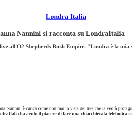
Londra Italia
 Gianna Nannini si racconta su LondraItalia
uo live all'O2 Shepherds Bush Empire. "Londra è la mia 
nna Nannini è carica come non mai in vista del live che la vedrà protag
draItalia ha avuto il piacere di fare una chiacchierata telefonica co