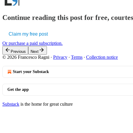
Continue reading this post for free, courtes
Claim my free post
Or purchase a paid subscription.
Previous
Next
© 2026 Francesco Ragni
·
Privacy
∙
Terms
∙
Collection notice
Start your Substack
Get the app
Substack
is the home for great culture