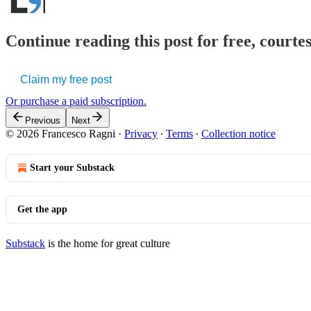
Continue reading this post for free, courtes
Claim my free post
Or purchase a paid subscription.
Previous
Next
© 2026 Francesco Ragni
·
Privacy
∙
Terms
∙
Collection notice
Start your Substack
Get the app
Substack
is the home for great culture