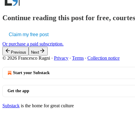
Continue reading this post for free, courtes
Claim my free post
Or purchase a paid subscription.
Previous
Next
© 2026 Francesco Ragni
·
Privacy
∙
Terms
∙
Collection notice
Start your Substack
Get the app
Substack
is the home for great culture