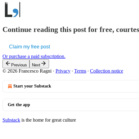
Continue reading this post for free, courtes
Claim my free post
Or purchase a paid subscription.
Previous
Next
© 2026 Francesco Ragni
·
Privacy
∙
Terms
∙
Collection notice
Start your Substack
Get the app
Substack
is the home for great culture