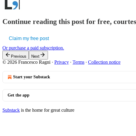
Continue reading this post for free, courtes
Claim my free post
Or purchase a paid subscription.
Previous
Next
© 2026 Francesco Ragni
·
Privacy
∙
Terms
∙
Collection notice
Start your Substack
Get the app
Substack
is the home for great culture