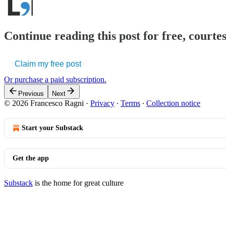
Continue reading this post for free, courtes
Claim my free post
Or purchase a paid subscription.
Previous
Next
© 2026 Francesco Ragni
·
Privacy
∙
Terms
∙
Collection notice
Start your Substack
Get the app
Substack
is the home for great culture