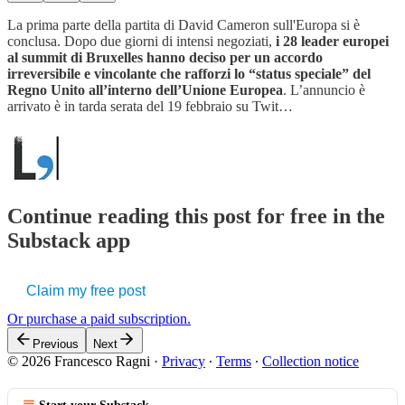
La prima parte della partita di David Cameron sull'Europa si è
conclusa. Dopo due giorni di intensi negoziati,
i 28 leader europei
al summit di Bruxelles hanno deciso per un accordo
irreversibile e vincolante che rafforzi lo “status speciale” del
Regno Unito all’interno dell’Unione Europea
. L’annuncio è
arrivato è in tarda serata del 19 febbraio su Twit…
Continue reading this post for free in the
Substack app
Claim my free post
Or purchase a paid subscription.
Previous
Next
© 2026 Francesco Ragni
·
Privacy
∙
Terms
∙
Collection notice