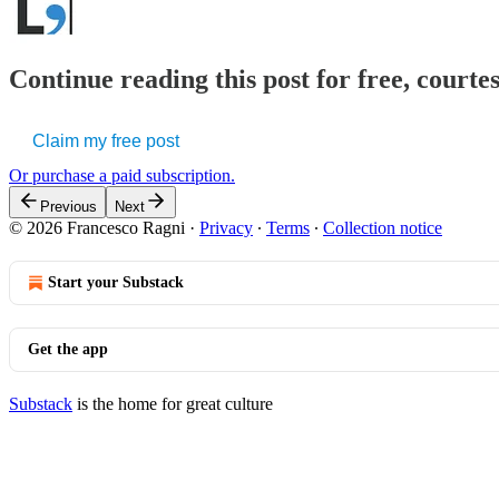
Continue reading this post for free, courtes
Claim my free post
Or purchase a paid subscription.
Previous
Next
© 2026 Francesco Ragni
·
Privacy
∙
Terms
∙
Collection notice
Start your Substack
Get the app
Substack
is the home for great culture