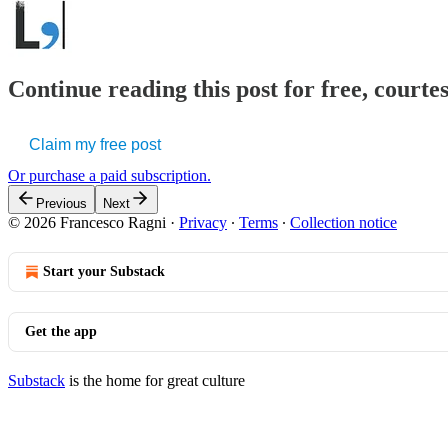
Continue reading this post for free, courtes
Claim my free post
Or purchase a paid subscription.
Previous
Next
© 2026 Francesco Ragni
·
Privacy
∙
Terms
∙
Collection notice
Start your Substack
Get the app
Substack
is the home for great culture