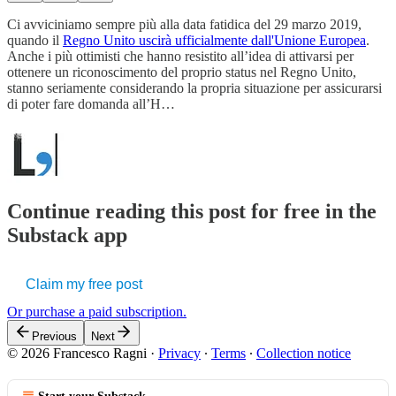
Ci avviciniamo sempre più alla data fatidica del 29 marzo 2019,
quando il
Regno Unito uscirà ufficialmente dall'Unione Europea
.
Anche i più ottimisti che hanno resistito all’idea di attivarsi per
ottenere un riconoscimento del proprio status nel Regno Unito,
stanno seriamente considerando la propria situazione per assicurarsi
di poter fare domanda all’H…
Continue reading this post for free in the
Substack app
Claim my free post
Or purchase a paid subscription.
Previous
Next
© 2026 Francesco Ragni
·
Privacy
∙
Terms
∙
Collection notice