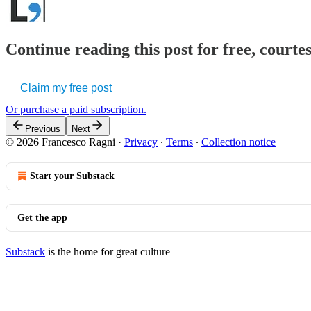
Continue reading this post for free, courtes
Claim my free post
Or purchase a paid subscription.
Previous
Next
© 2026 Francesco Ragni
·
Privacy
∙
Terms
∙
Collection notice
Start your Substack
Get the app
Substack
is the home for great culture