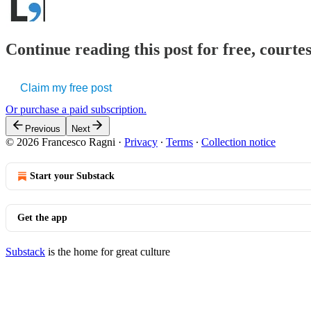
Continue reading this post for free, courtes
Claim my free post
Or purchase a paid subscription.
Previous
Next
© 2026 Francesco Ragni
·
Privacy
∙
Terms
∙
Collection notice
Start your Substack
Get the app
Substack
is the home for great culture