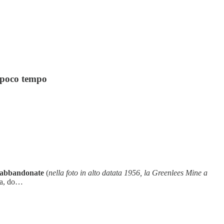
i poco tempo
re abbandonate
(
nella foto in alto datata 1956, la Greenlees Mine a
zia, do…