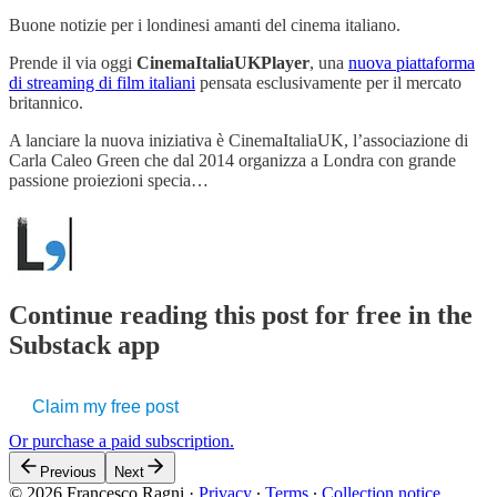
Buone notizie per i londinesi amanti del cinema italiano.
Prende il via oggi
CinemaItaliaUKPlayer
, una
nuova piattaforma
di streaming di film italiani
pensata esclusivamente per il mercato
britannico.
A lanciare la nuova iniziativa è CinemaItaliaUK, l’associazione di
Carla Caleo Green che dal 2014 organizza a Londra con grande
passione proiezioni specia…
Continue reading this post for free in the
Substack app
Claim my free post
Or purchase a paid subscription.
Previous
Next
© 2026 Francesco Ragni
·
Privacy
∙
Terms
∙
Collection notice