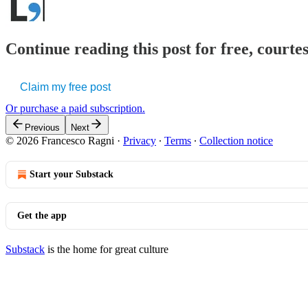
Continue reading this post for free, courtes
Claim my free post
Or purchase a paid subscription.
Previous
Next
© 2026 Francesco Ragni
·
Privacy
∙
Terms
∙
Collection notice
Start your Substack
Get the app
Substack
is the home for great culture