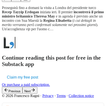
Proseguirà fino a domani la visita a Londra del presidente turco
Recep Tayyip Erdogan
iniziata ieri. Il premier
incontrerà il primo
ministro britannico Theresa May
e in agenda è previsto anche un
incontro con Sua Maestà la
Regina Elisabetta
(
i cui dettagli in
merito verranno però confermati solamente nei prossimi giorni
).
Un'accoglienza
vip
per l'uomo c…
Continue reading this post for free in the
Substack app
Claim my free post
Or purchase a paid subscription.
Previous
Next
© 2026 Francesco Ragni
·
Privacy
∙
Terms
∙
Collection notice