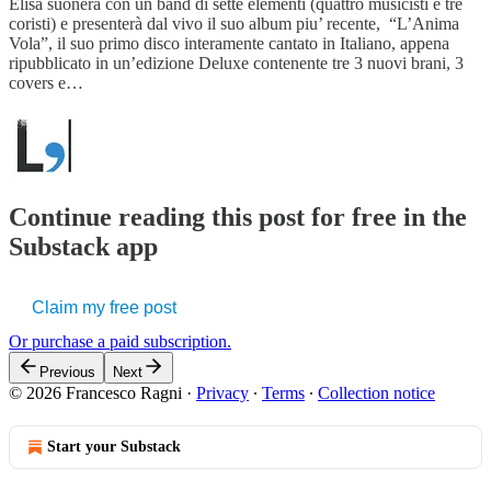
Elisa suonerà con un band di sette elementi (quattro musicisti e tre
coristi) e presenterà dal vivo il suo album piu’ recente, “L’Anima
Vola”, il suo primo disco interamente cantato in Italiano, appena
ripubblicato in un’edizione Deluxe contenente tre 3 nuovi brani, 3
covers e…
Continue reading this post for free in the
Substack app
Claim my free post
Or purchase a paid subscription.
Previous
Next
© 2026 Francesco Ragni
·
Privacy
∙
Terms
∙
Collection notice
Start your Substack