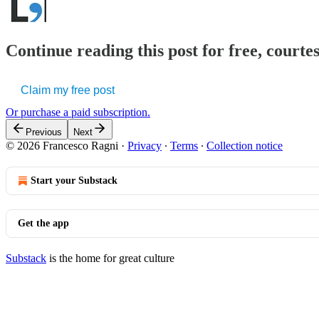
Continue reading this post for free, courtes
Claim my free post
Or purchase a paid subscription.
Previous
Next
© 2026 Francesco Ragni
·
Privacy
∙
Terms
∙
Collection notice
Start your Substack
Get the app
Substack
is the home for great culture