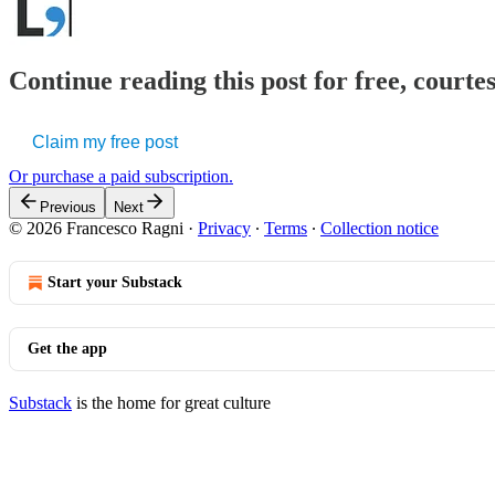
Continue reading this post for free, courtes
Claim my free post
Or purchase a paid subscription.
Previous
Next
© 2026 Francesco Ragni
·
Privacy
∙
Terms
∙
Collection notice
Start your Substack
Get the app
Substack
is the home for great culture