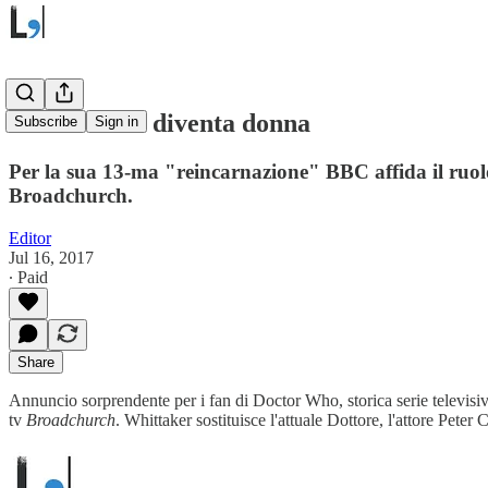
Doctor Who diventa donna
Subscribe
Sign in
Per la sua 13-ma "reincarnazione" BBC affida il ruolo 
Broadchurch.
Editor
Jul 16, 2017
∙ Paid
Share
Annuncio sorprendente per i fan di Doctor Who, storica serie televisiva
tv
Broadchurch
. Whittaker sostituisce l'attuale Dottore, l'attore Pete