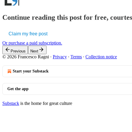
Continue reading this post for free, courtes
Claim my free post
Or purchase a paid subscription.
Previous
Next
© 2026 Francesco Ragni
·
Privacy
∙
Terms
∙
Collection notice
Start your Substack
Get the app
Substack
is the home for great culture