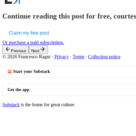
Continue reading this post for free, courtes
Claim my free post
Or purchase a paid subscription.
Previous
Next
© 2026 Francesco Ragni
·
Privacy
∙
Terms
∙
Collection notice
Start your Substack
Get the app
Substack
is the home for great culture