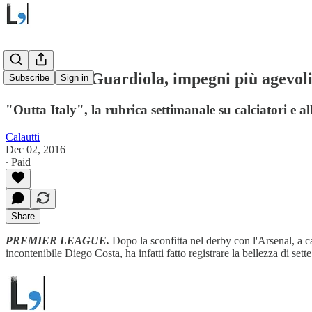
Conte sfida Guardiola, impegni più agevol
Subscribe
Sign in
"Outta Italy", la rubrica settimanale su calciatori e al
Calautti
Dec 02, 2016
∙ Paid
Share
PREMIER LEAGUE.
Dopo la sconfitta nel derby con l'Arsenal, a
incontenibile Diego Costa, ha infatti fatto registrare la bellezza di se