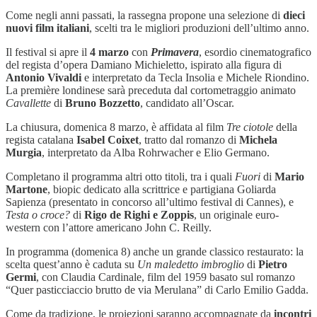
Come negli anni passati, la rassegna propone una selezione di
dieci
nuovi film italiani
, scelti tra le migliori produzioni dell’ultimo anno.
Il festival si apre il
4 marzo
con
Primavera
, esordio cinematografico
del regista d’opera Damiano Michieletto, ispirato alla figura di
Antonio Vivaldi
e interpretato da Tecla Insolia e Michele Riondino.
La première londinese sarà preceduta dal cortometraggio animato
Cavallette
di
Bruno Bozzetto
, candidato all’Oscar.
La chiusura, domenica 8 marzo, è affidata al film
Tre ciotole
della
regista catalana
Isabel Coixet
, tratto dal romanzo di
Michela
Murgia
, interpretato da Alba Rohrwacher e Elio Germano.
Completano il programma altri otto titoli, tra i quali
Fuori
di
Mario
Martone
, biopic dedicato alla scrittrice e partigiana Goliarda
Sapienza (presentato in concorso all’ultimo festival di Cannes), e
Testa o croce?
di
Rigo de Righi e Zoppis
, un originale euro-
western con l’attore americano John C. Reilly.
In programma (domenica 8) anche un grande classico restaurato: la
scelta quest’anno è caduta su
Un maledetto imbroglio
di
Pietro
Germi
, con Claudia Cardinale, film del 1959 basato sul romanzo
“Quer pasticciaccio brutto de via Merulana” di Carlo Emilio Gadda.
Come da tradizione, le proiezioni saranno accompagnate da
incontri