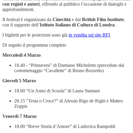
con registi e autori
, offrendo al pubblico l’occasione di dialoghi e
approfondimenti.
Il festival è organizzato da
Cinecittà
e dal
British Film Institute
,
con il supporto dell’
Istituto Italiano di Cultura di Londra
.
I biglietti per le proiezioni sono già
in vendita sul sito BFI
.
Di seguito il programma completo
Mercoledi 4 Marzo
18.40 - “Primavera” di Damiano Micheletto (preceduto dal
cortometraggio “Cavallette” di Bruno Bozzetto)
Giovedì 5 Marzo
18.00 “Un Anno di Scuola” di Laura Stamani
20.15 “Testa o Croce?” di Alessio Rigo de Righi e Matteo
Zoppis
Venerdi 7 Marzo
18.00 “Breve Storia d’Amore” di Ludovica Rampoldi