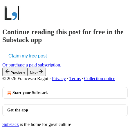
Continue reading this post for free in the
Substack app
Claim my free post
Or purchase a paid subscription.
Previous
Next
© 2026 Francesco Ragni
·
Privacy
∙
Terms
∙
Collection notice
Start your Substack
Get the app
Substack
is the home for great culture