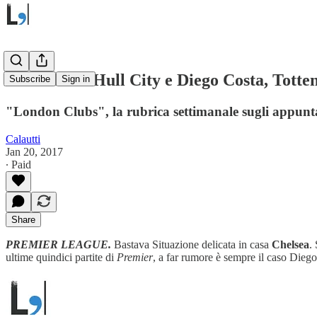
Chelsea tra Hull City e Diego Costa, Tott
Subscribe
Sign in
"London Clubs", la rubrica settimanale sugli appunt
Calautti
Jan 20, 2017
∙ Paid
Share
PREMIER LEAGUE.
Bastava Situazione delicata in casa
Chelsea
.
ultime quindici partite di
Premier
, a far rumore è sempre il caso Diego