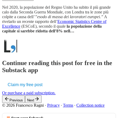
Nel 2020, la popolazione del Regno Unito ha subito il più grande
calo dalla Seconda Guerra Mondiale, con Londra tra le zone più
colpite a causa dell’
”esodo di massa dei lavoratori europei.”
A
rivelarlo un recente rapporto dell’
Economic Statistics Centre of
Excellence
(ESCoE), secondo il quale
la popolazione della
capitale si sarebbe ridotta dell’8% nell…
Continue reading this post for free in the
Substack app
Claim my free post
Or purchase a paid subscription.
Previous
Next
© 2026 Francesco Ragni
·
Privacy
∙
Terms
∙
Collection notice