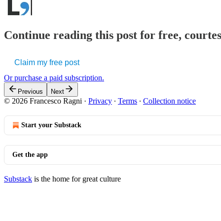
Continue reading this post for free, courtes
Claim my free post
Or purchase a paid subscription.
Previous
Next
© 2026 Francesco Ragni
·
Privacy
∙
Terms
∙
Collection notice
Start your Substack
Get the app
Substack
is the home for great culture