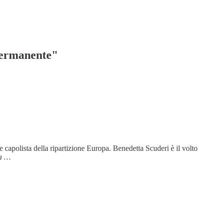
permanente"
me capolista della ripartizione Europa. Benedetta Scuderi è il volto
a …