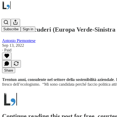
Benedetta Scuderi (Europa Verde-Sinistra
Subscribe
Sign in
Antonio Piemontese
Sep 13, 2022
∙ Paid
Share
Trentun anni, consulente nel settore della sostenibilità aziendale
.
fresco dell’ecologismo. “Mi sono candidata perché faccio politica at
Continue reading this post for free, courtes