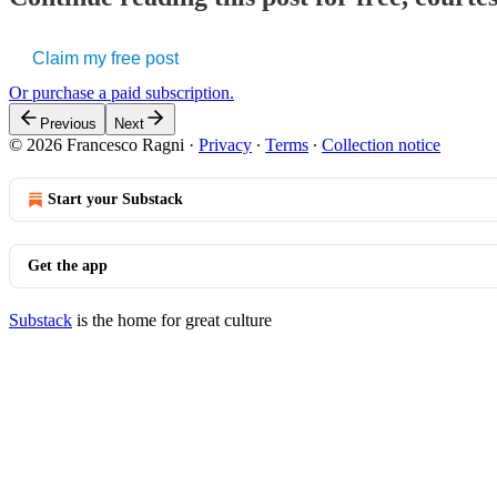
Claim my free post
Or purchase a paid subscription.
Previous
Next
© 2026 Francesco Ragni
·
Privacy
∙
Terms
∙
Collection notice
Start your Substack
Get the app
Substack
is the home for great culture