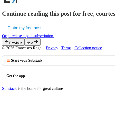
Continue reading this post for free, courtes
Claim my free post
Or purchase a paid subscription.
Previous
Next
© 2026 Francesco Ragni
·
Privacy
∙
Terms
∙
Collection notice
Start your Substack
Get the app
Substack
is the home for great culture